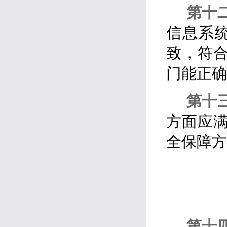
第十
信息系
致，符
门能正
第十
方面应
全保障
第十