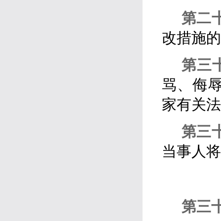
第二
改措施
第三
骂、侮
家有关
第三
当事人
第三