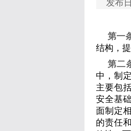
发布日
第一
结构，
第二
中，制
主要包
安全基
面制定
的责任