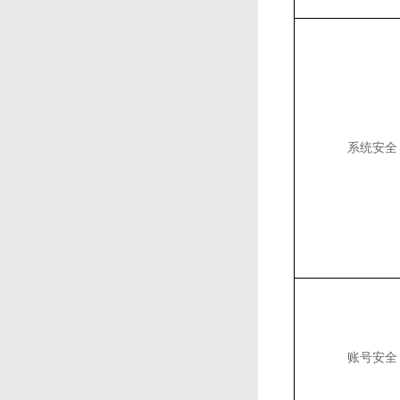
系统安全
账号安全