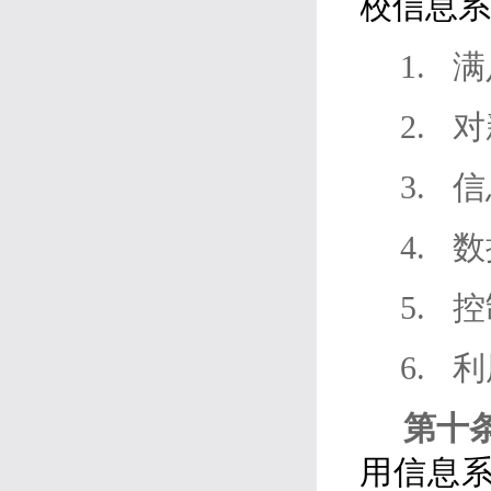
校信息
1.
满
2.
对
3.
信
4.
数
5.
控
6.
利
第十
用信息