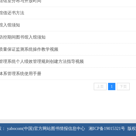
馆馆室分布与开放时间
馆借还书方法
馆入馆须知
防控期间图书馆入馆须知
质量保证监测系统操作教学视频
管理系统个人绩效管理规则创建方法指导视频
体系管理系统使用手册
上页
1
下页
权： yabocom(中国)官方网站图书情报信息中心 湘ICP备19015321号 版