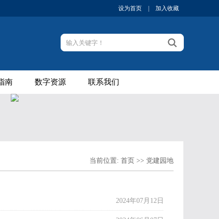
设为首页
|
加入收藏
指南
数字资源
联系我们
当前位置:
首页
>>
党建园地
2024年07月12日