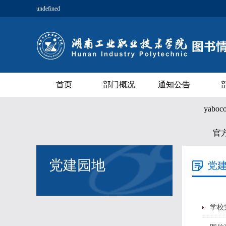
undefined
首页
部门概况
通知公告
yabo
官
党建园地
党
学校