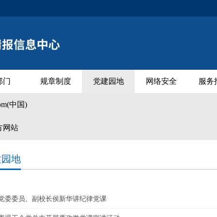
部门
规章制度
党建园地
网络安全
服务
com(中国)
方网站
建园地
党委委员、副校长侯新华讲纪律党课