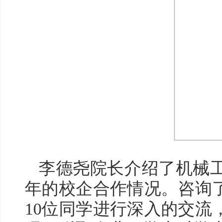
李德尧院长介绍了机械工
年的校企合作情况。咨询
10位同学进行深入的交